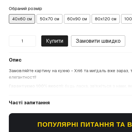
Обраний розмір
40х60 см
50х70 см
60х90 см
80х120 см
100
Купити
Замовити швидко
Опис
Замовляйте картину на кухню - Хліб та мигдаль вже зараз, т
елегантності!
Гарантуємо 100% якості:
будь ласка, зв'яжіться з нами, я
Часті запитання
ПОПУЛЯРНІ ПИТАННЯ ТА В