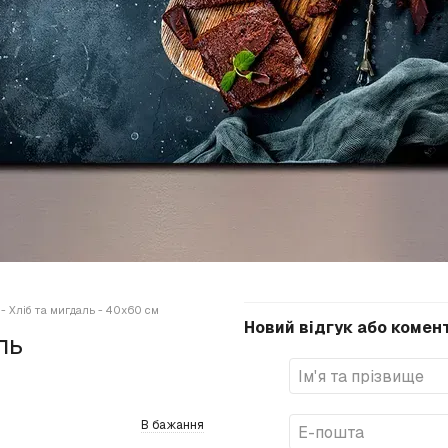
- Хліб та мигдаль - 40х60 см
Новий відгук або комен
ль
В бажання