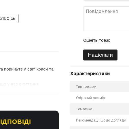
х150 см
Оцініть товар
Надіслати
а пориньте у світ краси та
Характеристики
кщо у вас є питання.
Тип товару
Обраний розмір
Тематика
Рекомендації щодо догляду
ІДПОВІДІ