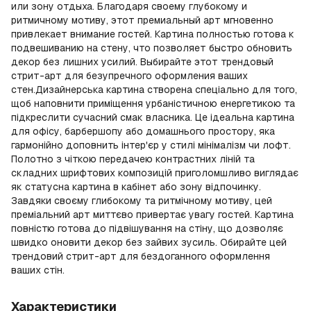
или зону отдыха. Благодаря своему глубокому и
ритмичному мотиву, этот премиальный арт мгновенно
привлекает внимание гостей. Картина полностью готова к
подвешиванию на стену, что позволяет быстро обновить
декор без лишних усилий. Выбирайте этот трендовый
стрит-арт для безупречного оформления ваших
стен.Дизайнерська картина створена спеціально для того,
щоб наповнити приміщення урбаністичною енергетикою та
підкреслити сучасний смак власника. Це ідеальна картина
для офісу, барбершопу або домашнього простору, яка
гармонійно доповнить інтер'єр у стилі мінімалізм чи лофт.
Полотно з чіткою передачею контрастних ліній та
складних шрифтових композицій приголомшливо виглядає
як статусна картина в кабінет або зону відпочинку.
Завдяки своєму глибокому та ритмічному мотиву, цей
преміальний арт миттєво привертає увагу гостей. Картина
повністю готова до підвішування на стіну, що дозволяє
швидко оновити декор без зайвих зусиль. Обирайте цей
трендовий стрит-арт для бездоганного оформлення
ваших стін.
Характеристики