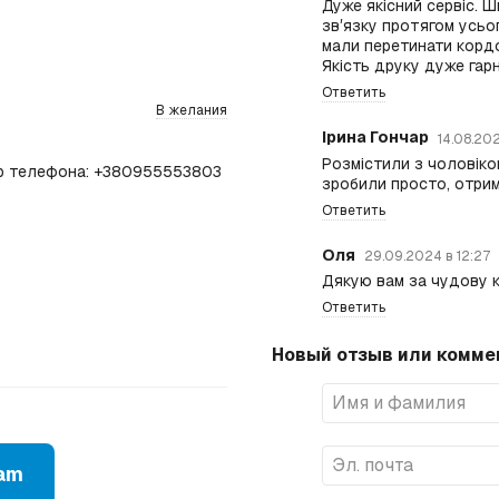
Дуже якісний сервіс. 
звʼязку протягом усьо
мали перетинати кордо
Якість друку дуже га
Ответить
В желания
Ірина Гончар
14.08.20
Розмістили з чоловіком
мер телефона: +380955553803
зробили просто, отри
Ответить
Оля
29.09.2024 в 12:27
Дякую вам за чудову к
Ответить
Новый отзыв или комме
ram