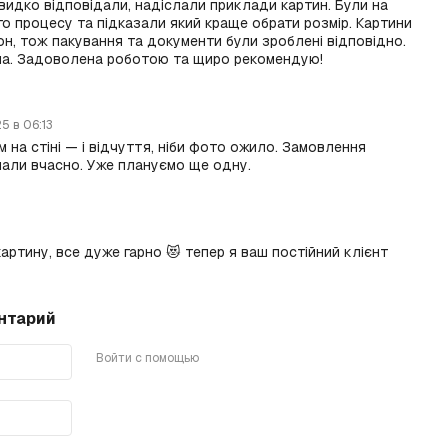
Швидко відповідали, надіслали приклади картин. Були на
го процесу та підказали який краще обрати розмір. Картини
н, тож пакування та документи були зроблені відповідно.
рна. Задоволена роботою та щиро рекомендую!
25 в 06:13
 на стіні — і відчуття, ніби фото ожило. Замовлення
мали вчасно. Уже плануємо ще одну.
артину, все дуже гарно 😻 тепер я ваш постійний клієнт
нтарий
Войти с помощью