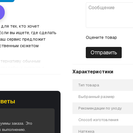
для тех, кто хочет
сли вы ищете, где сделать
Оцените товар
наш сервис предложит
ственным сюжетом
Отправить
ьтернативу обычным
, свадебных снимков и
Характеристики
ей
такая работа станет
лерейной натяжке, вы
Тип товара
ия в багет. Это лучший
е.
Выбранный размер
тветы
Рекомендации по уходу
Способ изготовления
уммы заказа. Это
 к выполнению.
Натяжка