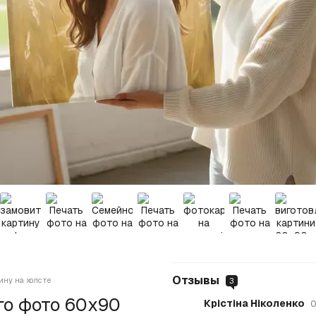
Отзывы
ину на холсте
3
го фото 60х90
Крістіна Ніколенко
0