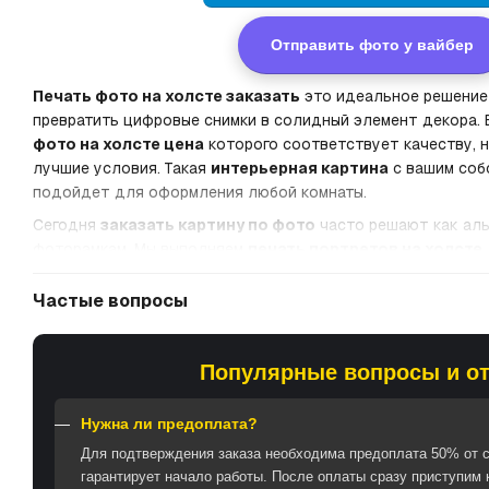
Отправить фото у вайбер
Печать фото на холсте заказать
это идеальное решение 
превратить цифровые снимки в солидный элемент декора. Е
фото на холсте цена
которого соответствует качеству, 
лучшие условия. Такая
интерьерная картина
с вашим соб
подойдет для оформления любой комнаты.
Сегодня
заказать картину по фото
часто решают как ал
фоторамкам. Мы выполняем
печать портретов на холсте
пейзажей из ваших путешествий. В
гостиной или прихож
главным визуальным акцентом. Благодаря эко-краскам и га
Частые вопросы
получаете готовый продукт, который не требует оформлен
оригинальный подарок
на юбилей, свадьбу или новосель
Популярные вопросы и о
Нужна ли предоплата?
Для подтверждения заказа необходима предоплата 50% от с
гарантирует начало работы. После оплаты сразу приступим