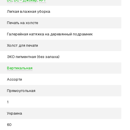
DC
,
DC - Джокер
,
АРТ
Легкая влажная уборка
Печать на холсте
Галерейная натяжка на деревянный подрамник
Холст для печати
ЭКО пигментная (без запаха)
Вертикальная
Ассорти
Прямоугольная
1
Украина
60