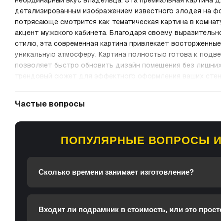
неординарный вкус владельца. Эта премиальная картина д
детализированным изображением известного злодея на ф
потрясающе смотрится как тематическая картина в комнат
акцент мужского кабинета. Благодаря своему выразитель
стилю, эта современная картина привлекает восторженные
уникальную атмосферу. Картина полностью готова к подве
позволяет быстро обновить дизайн помещения без лишних
трендовый сюжет для эффектного оформления ваших стен
Частые вопросы
ПОПУЛЯРНЫЕ ВОПРОСЫ И
Сколько времени занимает изготовление?
Входит ли подрамник в стоимость, или это прост