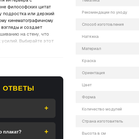
ля интерьера с
Тематика
оне философских цитат
Рекомендации по уходу
у подростка или дерзкий
ному кинематографичному
Способ изготовления
 взгляды и создает
шиванию на стену, что
Натяжка
 усилий. Выбирайте этот
.
Материал
Краска
Ориентация
Цвет
 ОТВЕТЫ
Форма
Количество модулей
Страна изготовитель
о плакат?
Высота в см