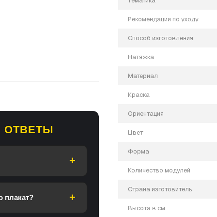
Тематика
Рекомендации по уходу
Способ изготовления
Натяжка
Материал
Краска
Ориентация
 ОТВЕТЫ
Цвет
и, если у вас есть вопросы.
Форма
Количество модулей
Страна изготовитель
о плакат?
Высота в см