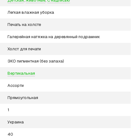
Детская
,
Животные
,
С надписью
Легкая влажная уборка
Печать на холсте
Галерейная натяжка на деревянный подрамник
Холст для печати
ЭКО пигментная (без запаха)
Вертикальная
Ассорти
Прямоугольная
1
Украина
40