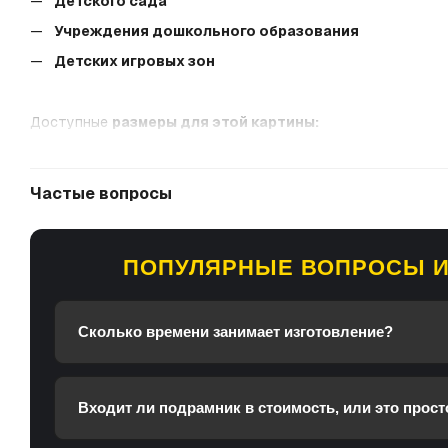
Детского сада
Учреждения дошкольного образования
Детских игровых зон
Доступные
размеры для этой картины:
30x40 см
60x80 см
Частые вопросы
90x120 см
100х130 см
ПОПУЛЯРНЫЕ ВОПРОСЫ И
Гарантируем 100% качества:
пожалуйста, свяжитесь с нам
Сколько времени занимает изготовление?
Входит ли подрамник в стоимость, или это прост