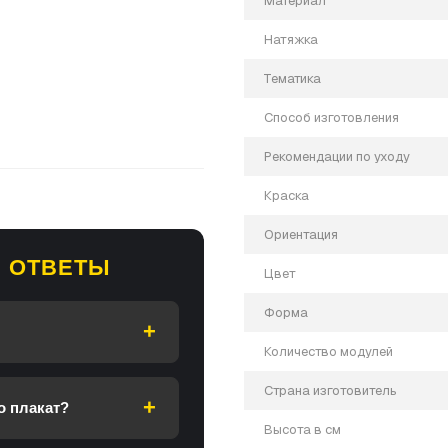
Материал
Натяжка
Тематика
Способ изготовления
Рекомендации по уходу
Краска
Ориентация
 ОТВЕТЫ
Цвет
и, если у вас есть вопросы.
Форма
Количество модулей
Страна изготовитель
о плакат?
Высота в см