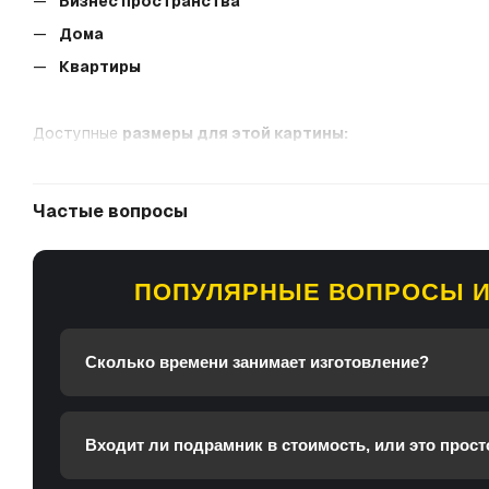
Бизнес пространства
Дома
Квартиры
Доступные
размеры для этой картины:
40x60 см
60x90 см
Частые вопросы
80x120 см
100х150 см
ПОПУЛЯРНЫЕ ВОПРОСЫ И
Гарантируем 100% качества:
пожалуйста, свяжитесь с нам
Сколько времени занимает изготовление?
Входит ли подрамник в стоимость, или это прост