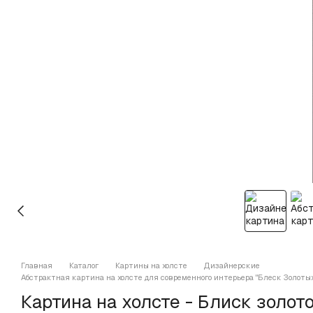
Главная
Каталог
Картины на холсте
Дизайнерские
Абстрактная картина на холсте для современного интерьера "Блеск Золоты
Картина на холсте - Блиск золот