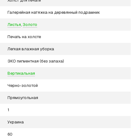
Холст для печати
Галерейная натяжка на деревянный подрамник
Листья
,
Золото
Печать на холсте
Легкая влажная уборка
ЭКО пигментная (без запаха)
Вертикальная
Черно-золотой
Прямоугольная
1
Украина
60