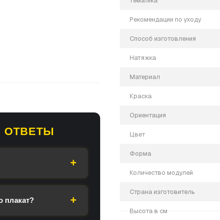
Тематика
Рекомендации по уходу
Способ изготовления
Натяжка
Материал
Краска
Ориентация
 ОТВЕТЫ
Цвет
и, если у вас есть вопросы.
Форма
Количество модулей
Страна изготовитель
о плакат?
Высота в см