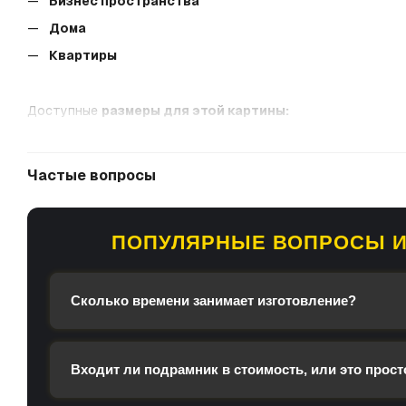
Бизнес пространства
Дома
Квартиры
Доступные
размеры для этой картины:
40x60 см
60x90 см
Частые вопросы
80x120 см
100х150 см
ПОПУЛЯРНЫЕ ВОПРОСЫ И
Гарантируем 100% качества:
пожалуйста, свяжитесь с нам
Сколько времени занимает изготовление?
Входит ли подрамник в стоимость, или это прост