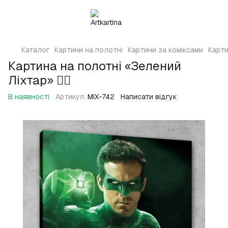
Каталог
Картини на полотні
Картини за коміксами
Карти
Картина на полотні «Зелений
Ліхтар» 🦸‍♂️
В наявності
Артикул:
MIX-742
Написати відгук