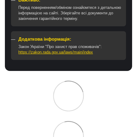
Перед поверненням/обміном ознайомтеся з детальною
інформацією на сайті. Зберігайте всі документи до
закінчення гарантійного терміну.
Додаткова інформація:
Закон України "Про захист прав споживачів":
https://zakon.rada.gov.ua/laws/main/index