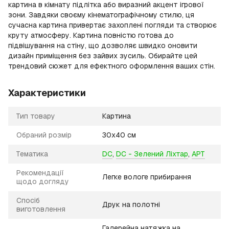
картина в кімнату підлітка або виразний акцент ігрової
зони. Завдяки своєму кінематографічному стилю, ця
сучасна картина привертає захоплені погляди та створює
круту атмосферу. Картина повністю готова до
підвішування на стіну, що дозволяє швидко оновити
дизайн приміщення без зайвих зусиль. Обирайте цей
трендовий сюжет для ефектного оформлення ваших стін.
Характеристики
Тип товару
Картина
Обраний розмір
30х40 см
Тематика
DC
,
DC - Зелений Ліхтар
,
АРТ
Рекомендації
Легке вологе прибирання
щодо догляду
Спосіб
Друк на полотні
виготовлення
Галерейна натяжка на