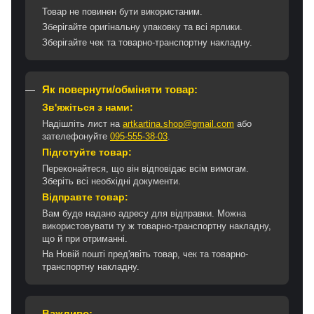
Товар не повинен бути використаним.
Зберігайте оригінальну упаковку та всі ярлики.
Зберігайте чек та товарно-транспортну накладну.
Як повернути/обміняти товар:
Зв'яжіться з нами:
Надішліть лист на
artkartina.shop@gmail.com
або
зателефонуйте
095-555-38-03
.
Підготуйте товар:
Переконайтеся, що він відповідає всім вимогам.
Зберіть всі необхідні документи.
Відправте товар:
Вам буде надано адресу для відправки. Можна
використовувати ту ж товарно-транспортну накладну,
що й при отриманні.
На Новій пошті пред'явіть товар, чек та товарно-
транспортну накладну.
Важливо: