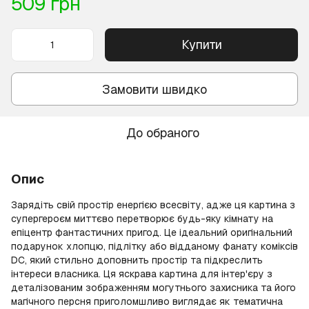
509 грн
Купити
Замовити швидко
До обраного
Опис
Зарядіть свій простір енергією всесвіту, адже ця картина з
супергероєм миттєво перетворює будь-яку кімнату на
епіцентр фантастичних пригод. Це ідеальний оригінальний
подарунок хлопцю, підлітку або відданому фанату коміксів
DC, який стильно доповнить простір та підкреслить
інтереси власника. Ця яскрава картина для інтер'єру з
деталізованим зображенням могутнього захисника та його
магічного персня приголомшливо виглядає як тематична