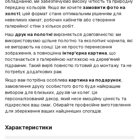
обладнанню, ми забезпечуємо високу чіткість та природну
передачу кольорів. Якщо ви хочете
замовити фото на
холсті
, цей формат стане оптимальним рішенням для
невеликих кімнат, робочих кабінетів або створення
галерейної стіни з кількох робіт.
Наш
друк на полотні
вирізняється довговічністю: ми
використовуємо щільне полотно та екологічні чорнила, які
не вигорають на сонці. Це не просто перенесення
зображення, а повноцінна
інтер'єрна картина
, що
постачається з галерейною натяжкою на дерев'яний
підрамник. Такий виріб повністю готовий до монтажу та не
потребує додаткових рам.
Якщо вам потрібна особлива
картина на подарунок
,
замовлення друку особистого фото буде найкращим
вибором для близьких, друзів чи колег. Це
персоналізований декор, який несе емоційну цінність та
підкреслює ваш смак. Обирайте професійне виготовлення
для збереження ваших найцінніших спогадів.
Характеристики