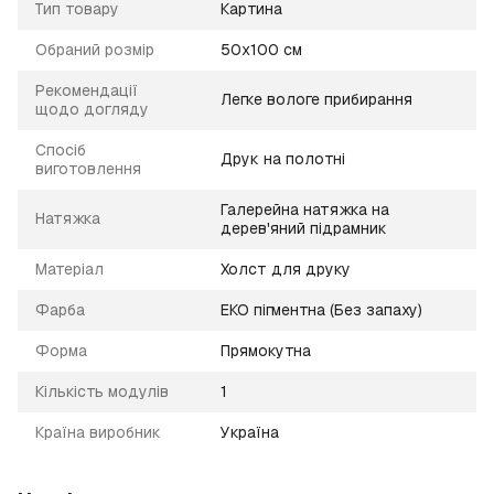
Тип товару
Картина
Обраний розмір
50х100 см
Рекомендації
Легке вологе прибирання
щодо догляду
Спосіб
Друк на полотні
виготовлення
Галерейна натяжка на
Натяжка
дерев'яний підрамник
Матеріал
Холст для друку
Фарба
ЕКО пігментна (Без запаху)
Форма
Прямокутна
Кількість модулів
1
Країна виробник
Україна