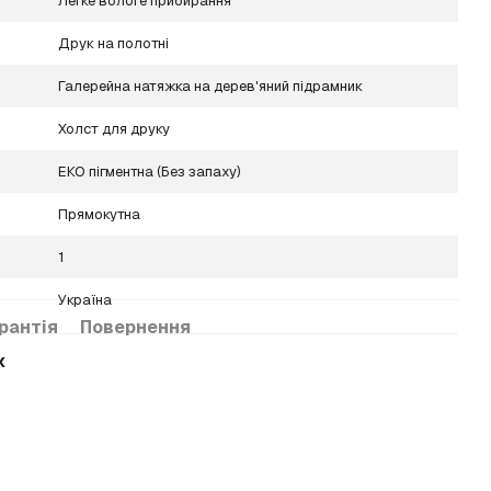
Легке вологе прибирання
Друк на полотні
Галерейна натяжка на дерев'яний підрамник
Холст для друку
ЕКО пігментна (Без запаху)
Прямокутна
1
Україна
рантія
Повернення
х