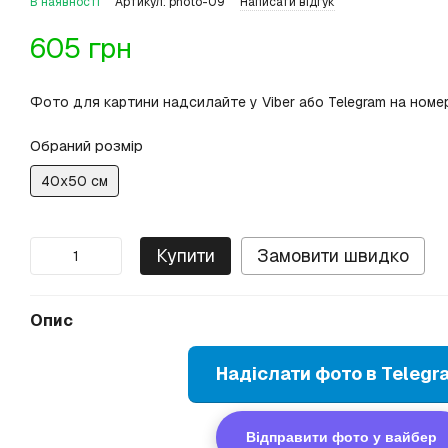
В наявності
Артикул: photo-09
Написати відгук
605 грн
Фото для картини надсилайте у Viber або Telegram на но
Обраний розмір
40х50 см
Купити
Замовити швидко
Опис
Надіслати фото в Telegr
Відправити фото у вайбер