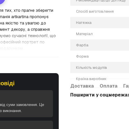
Рекомендації щодо догляду
я тих, хто прагне зберегти
Спосіб виготовлення
анія artkartina пропонує
Натяжка
на якістю та увагою до
емент декору, а справжня
Матеріал
уємо сучасні технології, що
рофесійний портрет по
Фарба
 подарунком.
Форма
Наші дизайнери проводять
олотні був чітким та
Кількість модулів
аркові, ви отримуєте повний
ії під живопис. Сімейний
Країна виробник
риділяємо увагу
овіді
Доставка
Оплата
Га
иродно.
Поширити у соцмережа
о натуральне бавовняне
фото на замовлення
від суми замовлення. Це
ся з використанням
о виконання.
печними для здоров’я, не
сть до вицвітання. Ваша