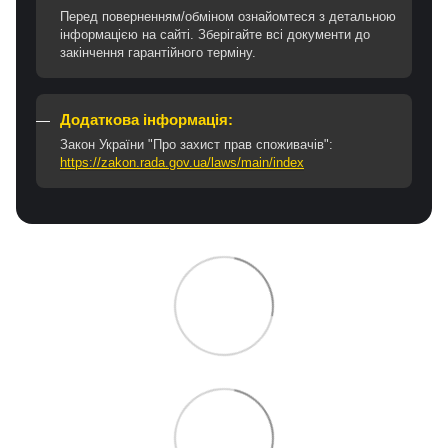
Перед поверненням/обміном ознайомтеся з детальною
інформацією на сайті. Зберігайте всі документи до
закінчення гарантійного терміну.
Додаткова інформація:
Закон України "Про захист прав споживачів":
https://zakon.rada.gov.ua/laws/main/index