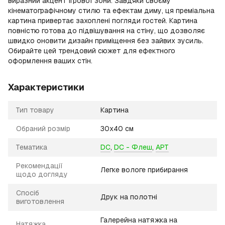
виразний акцент ігрової зони. Завдяки своєму
кінематографічному стилю та ефектам диму, ця преміальна
картина привертає захоплені погляди гостей. Картина
повністю готова до підвішування на стіну, що дозволяє
швидко оновити дизайн приміщення без зайвих зусиль.
Обирайте цей трендовий сюжет для ефектного
оформлення ваших стін.
Характеристики
Тип товару
Картина
Обраний розмір
30х40 см
Тематика
DC
,
DC - Флеш
,
АРТ
Рекомендації
Легке вологе прибирання
щодо догляду
Спосіб
Друк на полотні
виготовлення
Галерейна натяжка на
Натяжка