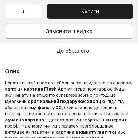
Купити
Замовити швидко
До обраного
Опис
Наповніть свій простір неймовірною швидкістю та енергією,
адже ця
картина Flash Арт
миттєво перетворює будь-
яку кімнату на епіцентр супергеройських пригод. Це
ідеальний
оригінальний подарунок хлопцю
, підлітку
або відданому
фанату DC
, який стильно доповнить
інтер'єр та підкреслить захоплення власника. Ця яскрава
сучасна картина
з деталізованим зображенням героя в
профілі та енергетичним спалахом приголомшливо
виглядає як тематична
картина в кімнату підлітка
або