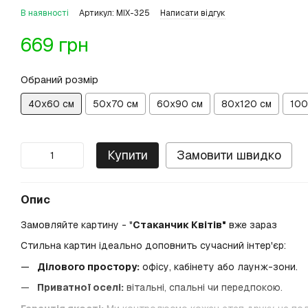
В наявності
Артикул: MIX-325
Написати відгук
669 грн
Обраний розмір
40х60 см
50х70 см
60х90 см
80х120 см
100
Купити
Замовити швидко
Опис
Замовляйте картину - "
Стаканчик Квітів"
вже зараз
Стильна картин ідеально доповнить сучасний інтер'єр:
Ділового простору:
офісу, кабінету або лаунж-зони.
Приватної оселі:
вітальні, спальні чи передпокою.