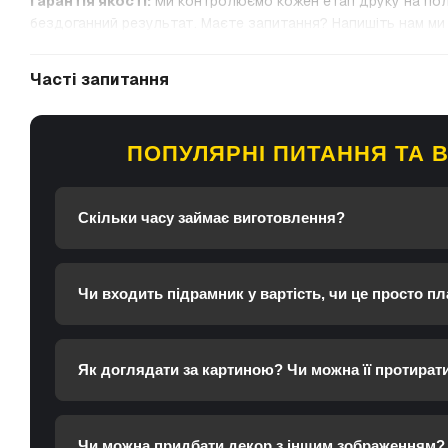
Гарантія якості:
Ми контролюємо кожен етап друку на пол
бездоганний результат. Маєте запитання? Напишіть нам ми 
Часті запитання
ПОПУЛЯРНІ ПИТАННЯ ТА В
Скільки часу займає виготовлення?
Чи входить підрамник у вартість, чи це просто пл
Як доглядати за картиною? Чи можна її протират
Чи можна придбати декор з іншим зображенням?