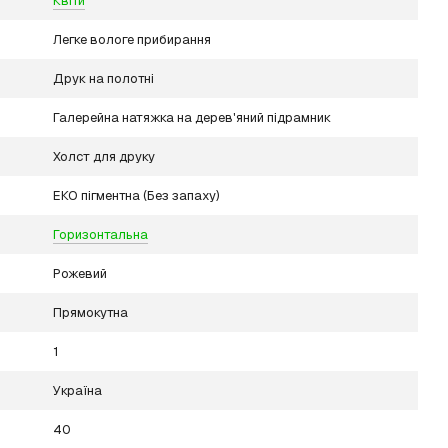
Квіти
Легке вологе прибирання
Друк на полотні
Галерейна натяжка на дерев'яний підрамник
Холст для друку
ЕКО пігментна (Без запаху)
Горизонтальна
Рожевий
Прямокутна
1
Україна
40