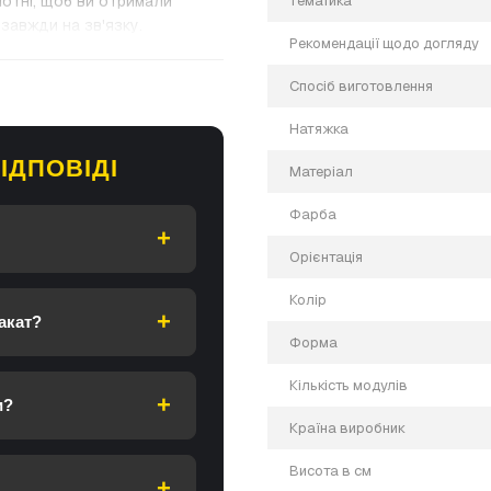
отні, щоб ви отримали
Тематика
завжди на зв'язку.
Рекомендації щодо догляду
Спосіб виготовлення
Натяжка
ІДПОВІДІ
Матеріал
Фарба
Орієнтація
Колір
акат?
Форма
Кількість модулів
и?
Країна виробник
Висота в см