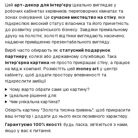
Цей
арт-декор для інтер'єру
ідеально виглядає у
робочих кабінетах керівників, переговорних кімнатах та
зонах очікування. Це
сучасне мистецтво на стіну
, яке
підкреслює високий статус власника та його причетність
до розвитку українського бізнесу. Завдяки преміальному
друку на полотні, золоті відтінки виглядають насичено,
надаючи приміщенню презентабельного вигляду.
Виріб часто обирають як
статусний подарунок
партнеру
, колезі або державному службовцю. Така
інтер’єрна картина
не просто прикрашає стіну, а працює
на імідж компанії. Розмістіть цей
money art
у центрі
кабінету, щоб додати простору впевненості та
підкреслити амбіції
Чому варто обрати саме цю картину?
Ідеальне рішення для:
Чим унікальна картина?
Оберіть картину "Золота тисяча гривень", щоб прикрасити
ваш інтер'єр і додати до нього ексклюзивного характеру.
Гарантуємо 100% якості:
будь ласка, зв'яжіться з нами,
якщо у вас є питання.