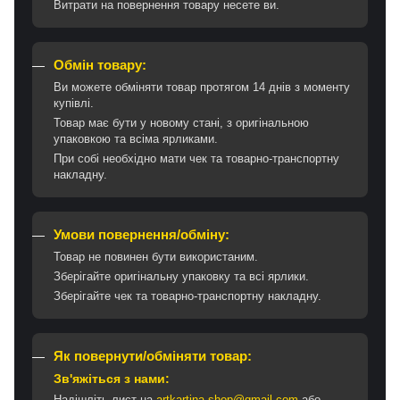
Витрати на повернення товару несете ви.
Обмін товару:
Ви можете обміняти товар протягом 14 днів з моменту
купівлі.
Товар має бути у новому стані, з оригінальною
упаковкою та всіма ярликами.
При собі необхідно мати чек та товарно-транспортну
накладну.
Умови повернення/обміну:
Товар не повинен бути використаним.
Зберігайте оригінальну упаковку та всі ярлики.
Зберігайте чек та товарно-транспортну накладну.
Як повернути/обміняти товар:
Зв'яжіться з нами:
Надішліть лист на
artkartina.shop@gmail.com
або