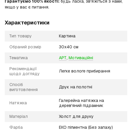
Гарантуємо 100% якості:
будь ласка, зв'яжіться з нами,
якщо у вас є питання.
Характеристики
Тип товару
Картина
Обраний розмір
30х40 см
Тематика
АРТ
,
Мотиваційні
Рекомендації
Легке вологе прибирання
щодо догляду
Спосіб
Друк на полотні
виготовлення
Галерейна натяжка на
Натяжка
дерев'яний підрамник
Матеріал
Холст для друку
Фарба
ЕКО пігментна (Без запаху)