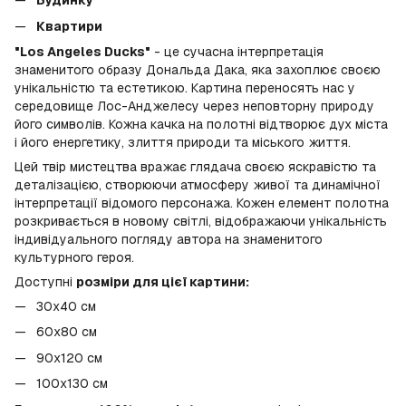
Будинку
Квартири
"Los Angeles Ducks"
- це сучасна інтерпретація
знаменитого образу Дональда Дака, яка захоплює своєю
унікальністю та естетикою. Картина переносять нас у
середовище Лос-Анджелесу через неповторну природу
його символів. Кожна качка на полотні відтворює дух міста
і його енергетику, злиття природи та міського життя.
Цей твір мистецтва вражає глядача своєю яскравістю та
деталізацією, створюючи атмосферу живої та динамічної
інтерпретації відомого персонажа. Кожен елемент полотна
розкривається в новому світлі, відображаючи унікальність
індивідуального погляду автора на знаменитого
культурного героя.
Доступні
розміри для цієї картини:
30x40 см
60x80 см
90x120 см
100х130 см