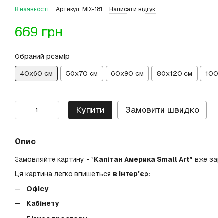
В наявності
Артикул: MIX-181
Написати відгук
669 грн
Обраний розмір
40х60 см
50х70 см
60х90 см
80х120 см
100
Купити
Замовити швидко
Опис
Замовляйте картину - "
Капітан Америка Small Art"
вже за
Ця картина легко впишеться
в інтер'єр:
Офісу
Кабінету