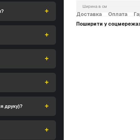
Ширина в см
и?
Доставка
Оплата
Га
Поширити у соцмережа
я друку)?