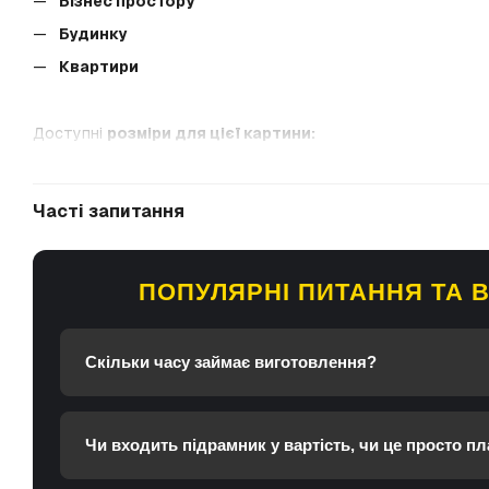
Бізнес простору
Будинку
Квартири
Доступні
розміри для цієї картини:
40x60 см
60x90 см
Часті запитання
80x120 см
100х150 см
ПОПУЛЯРНІ ПИТАННЯ ТА В
Гарантуємо 100% якості:
будь ласка, зв'яжіться з нами, я
Скільки часу займає виготовлення?
Чи входить підрамник у вартість, чи це просто пл