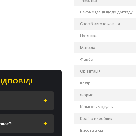
Тематика
Рекомендації щодо догляду
Спосіб виготовлення
Натяжка
Матеріал
Фарба
Орієнтація
ІДПОВІДІ
Колір
кщо у вас є питання.
Форма
Кількість модулів
Країна виробник
акат?
Висота в см