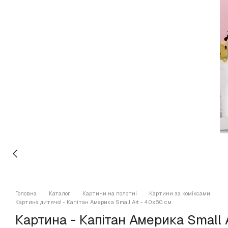
Головна
Каталог
Картини на полотні
Картини за коміксами
Картина дитячої - Капітан Америка Small Art - 40х60 см
Картина - Капітан Америка Small 