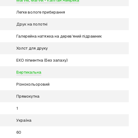
Marvel
,
Marvel - Капітан Америка
Легке вологе прибирання
Друк на полотні
Галерейна натяжка на дерев'яний підрамник
Холст для друку
ЕКО пігментна (Без запаху)
Вертикальна
Різнокольоровий
Прямокутна
1
Україна
60