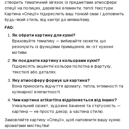
створить тематичний зв’язок із предметами атмосфери:
спеції на полицях, дерев’яні елементи, теплі текстури.
Картина «Спеції» підкреслить ваш тонкий смак і доповнить
будь-який стиль, від кантрі до мінімалізму.
FAQ:
Як обрати картину для кухні?
Враховуйте тематику — вибирайте сюжети, що
резонують із функціями приміщення, як-от кухонні
мотиви.
Як поєднати картину з кольорами кухні?
Підкресліть акцентні кольори полотна в фартуху,
текстилі або деталях.
Яку атмосферу формує ця картина?
Вона приносить відчуття аромату, тепла, інтимності та
кулінарної елегантності.
Чим картина artkartina відрізняється від інших?
Унікальний сюжет, художнє бачення та статусність —
картина — не просто декор, а частина стилю.
Замовляйте картину «Спеції», щоб наповнити вашу кухню
ароматами мистецтва!