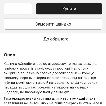
Купити
Замовити швидко
До обраного
Опис
Картина «Спеції» створює атмосферу тепла, затишку та
глибоких ароматів у кухонному просторі. На полотні
вишукано зображено розсип дорогих спецій — корицю,
гвоздику, перець, з коричнево-золотими відтінками, що
ніби випромінюють тепло й натуральність. Ця композиція
передає емоцію гастрономії, натякаючи на кулінарні
шедеври, які народжуються у вашій кухні.
Така
ексклюзивна картина для інтер’єру кухні
стане
естетичним акцентом, який не лише прикрасить стіни, але й