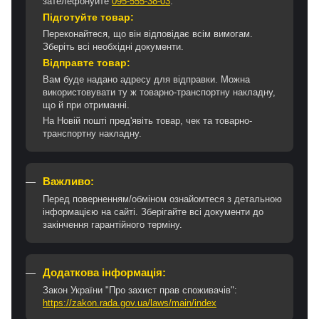
зателефонуйте
095-555-38-03
.
Підготуйте товар:
Переконайтеся, що він відповідає всім вимогам.
Зберіть всі необхідні документи.
Відправте товар:
Вам буде надано адресу для відправки. Можна
використовувати ту ж товарно-транспортну накладну,
що й при отриманні.
На Новій пошті пред'явіть товар, чек та товарно-
транспортну накладну.
Важливо:
Перед поверненням/обміном ознайомтеся з детальною
інформацією на сайті. Зберігайте всі документи до
закінчення гарантійного терміну.
Додаткова інформація:
Закон України "Про захист прав споживачів":
https://zakon.rada.gov.ua/laws/main/index