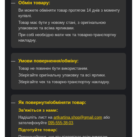
Обмін товару:
Ви можете обміняти товар протягом 14 днів з моменту
купівлі.
Товар має бути у новому стані, з оригінальною
упаковкою та всіма ярликами.
При собі необхідно мати чек та товарно-транспортну
накладну.
Умови повернення/обміну:
Товар не повинен бути використаним.
Зберігайте оригінальну упаковку та всі ярлики.
Зберігайте чек та товарно-транспортну накладну.
Як повернути/обміняти товар:
Зв'яжіться з нами:
Надішліть лист на
artkartina.shop@gmail.com
або
зателефонуйте
095-555-38-03
.
Підготуйте товар:
Переконайтеся, що він відповідає всім вимогам.