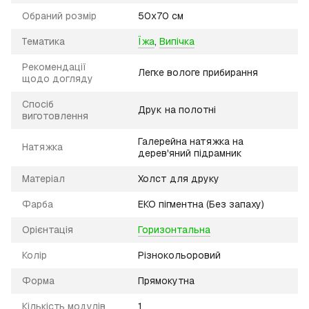
Обраний розмір
50х70 см
Тематика
Їжа
,
Випічка
Рекомендації
Легке вологе прибирання
щодо догляду
Спосіб
Друк на полотні
виготовлення
Галерейна натяжка на
Натяжка
дерев'яний підрамник
Матеріал
Холст для друку
Фарба
ЕКО пігментна (Без запаху)
Орієнтація
Горизонтальна
Колір
Різнокольоровий
Форма
Прямокутна
Кількість модулів
1