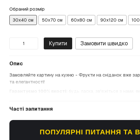
Обраний розмір
30х40 см
50х70 см
60х80 см
90х120 см
100
Купити
Замовити швидко
Опис
Замовляйте картину на кухню - Фрукти на сніданок вже зара
та елегантності!
Гарантуємо 100% якості:
будь ласка, зв'яжіться з нами, я
Часті запитання
ПОПУЛЯРНІ ПИТАННЯ ТА В