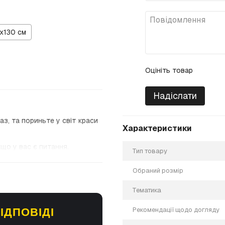
х130 см
Оцініть товар
Надіслати
з, та пориньте у світ краси
Характеристики
кщо у вас є питання.
Тип товару
Обраний розмір
Тематика
Рекомендації щодо догляду
ІДПОВІДІ