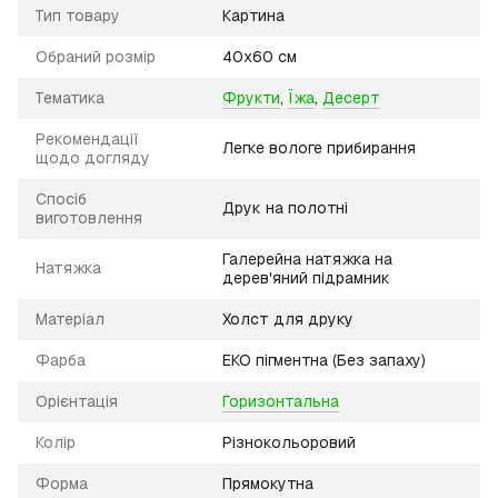
Тип товару
Картина
Обраний розмір
40х60 см
Тематика
Фрукти
,
Їжа
,
Десерт
Рекомендації
Легке вологе прибирання
щодо догляду
Спосіб
Друк на полотні
виготовлення
Галерейна натяжка на
Натяжка
дерев'яний підрамник
Матеріал
Холст для друку
Фарба
ЕКО пігментна (Без запаху)
Орієнтація
Горизонтальна
Колір
Різнокольоровий
Форма
Прямокутна