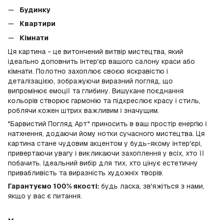
Будинку
Квартири
Кімнати
Ця картина - це витончений витвір мистецтва, який
ідеально доповнить інтер'єр вашого салону краси або
кімнати. Полотно захоплює своєю яскравістю і
деталізацією, зображуючи виразний погляд, що
випромінює емоції та глибину. Вишукане поєднання
кольорів створює гармонію та підкреслює красу і стиль,
роблячи кожен штрих важливим і значущим.
"Барвистий Погляд Арт" приносить в ваш простір енергію і
натхнення, додаючи йому нотки сучасного мистецтва. Ця
картина стане чудовим акцентом у будь-якому інтер'єрі,
привертаючи увагу і викликаючи захоплення у всіх, хто її
побачить. Ідеальний вибір для тих, хто цінує естетичну
привабливість та виразність художніх творів.
Гарантуємо 100% якості:
будь ласка, зв'яжіться з нами,
якщо у вас є питання.