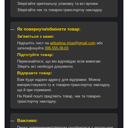
Зберігайте оригінальну упаковку та всі ярлики.
Зберігайте чек та товарно-транспортну накладну.
Як повернути/обміняти товар:
Зв'яжіться з нами:
Надішліть лист на
artkartina.shop@gmail.com
або
зателефонуйте
095-555-38-03
.
Підготуйте товар:
Переконайтеся, що він відповідає всім вимогам.
Зберіть всі необхідні документи.
Відправте товар:
Вам буде надано адресу для відправки. Можна
використовувати ту ж товарно-транспортну накладну,
що й при отриманні.
На Новій пошті пред'явіть товар, чек та товарно-
транспортну накладну.
Важливо:
Перед поверненням/обміном ознайомтеся з детальною