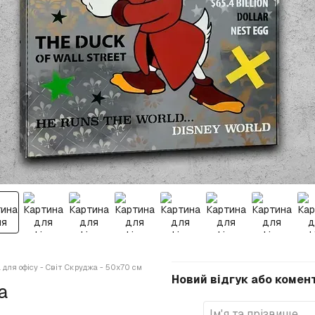
 для офісу - Світ Скруджа - 50х70 см
Новий відгук або комен
а