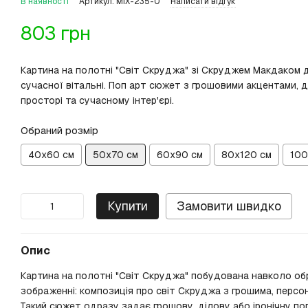
В наявності
Артикул: MIX-235-0
Написати відгук
803 грн
Картина на полотні "Світ Скруджа" зі Скруджем Макдаком д
сучасної вітальні. Поп арт сюжет з грошовими акцентами, 
просторі та сучасному інтер'єрі.
Обраний розмір
40х60 см
50х70 см
60х90 см
80х120 см
100
Купити
Замовити швидко
Опис
Картина на полотні "Світ Скруджа" побудована навколо об
зображенні: композиція про світ Скруджа з грошима, персо
Такий сюжет одразу задає грошову, ділову або іронічну по