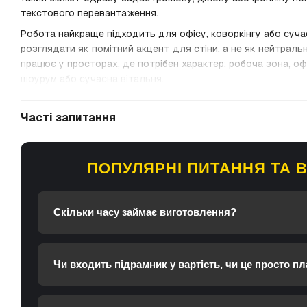
текстового перевантаження.
Робота найкраще підходить для офісу, коворкінгу або сучасн
розглядати як помітний акцент для стіни, а не як нейтраль
працює у просторах, де потрібен характер: робоча зона, офі
шоурум або сучасна вітальня.
Часті запитання
ПОПУЛЯРНІ ПИТАННЯ ТА В
Скільки часу займає виготовлення?
Чи входить підрамник у вартість, чи це просто пл