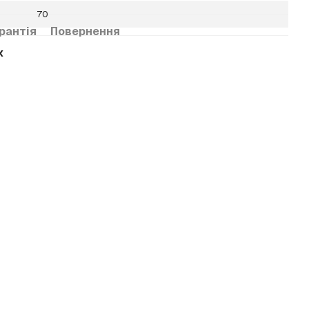
70
рантія
Повернення
х