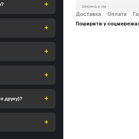
и?
Ширина в см
Доставка
Оплата
Га
Поширити у соцмережа
я друку)?