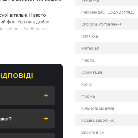
Тематика
Рекомендації щодо догляду
ої вітальні. Її варто
ний фон. Картина добре
Спосіб виготовлення
с, кабінет, барбершоп,
Натяжка
Матеріал
Фарба
Орієнтація
ІДПОВІДІ
Колір
Форма
Кількість модулів
акат?
Країна виробник
Висота в см