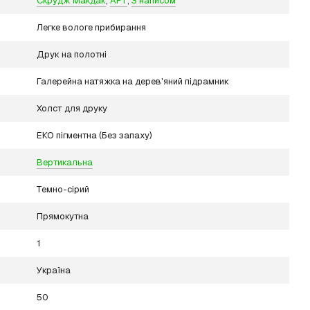
Скрудж Макдак
,
АРТ
,
З написом
Легке вологе прибирання
Друк на полотні
Галерейна натяжка на дерев'яний підрамник
Холст для друку
ЕКО пігментна (Без запаху)
Вертикальна
Темно-сірий
Прямокутна
1
Україна
50