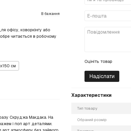
В бажання
ля офісу, коворкінгу або
добре читається в робочому
Оцініть товар
х150 см
Надіслати
Характеристики
Тип товару
разу Скруджа Макдака. На
Обраний розмір
нажем і поп арт деталями.
п арт атмосферу без зайвого