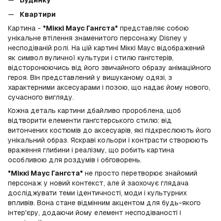
Будинку
Квартири
Картина -
"Міккі Маус Гангста"
представляє собою
унікальне втілення знаменитого персонажу Disney у
несподіваній ролі. На цій картині Міккі Маус відображений
як символ вуличної культури і стилю гангстерів,
відсторонюючись від його звичайного образу анімаційного
героя. Він представлений у вишуканому одязі, з
характерними аксесуарами і позою, що надає йому нового,
сучасного вигляду.
Кожна деталь картини дбайливо пророблена, щоб
відтворити елементи гангстерського стилю: від
витончених костюмів до аксесуарів, які підкреслюють його
унікальний образ. Яскраві кольори і контрасти створюють
враження глибини і реалізму, що робить картина
особливою для роздумів і обговорень.
"Міккі Маус Гангста"
не просто перетворює знайомий
персонаж у новий контекст, але й заохочує глядача
досліджувати теми ідентичності, моди і культурних
впливів. Вона стане відмінним акцентом для будь-якого
інтер'єру, додаючи йому елемент несподіваності і