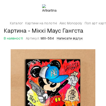
Каталог
Картини на полотні
Alec Monopoly
Поп арт карт
Картина - Міккі Маус Гангста
В наявності
Артикул:
MIX-564
Написати відгук