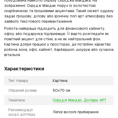
побудована навколо образу Скруджа Макдака. На
зображенні: Скрудж Макдак поруч із золотистою
скарбничкою та грошовими акцентами. Такий сюжет одразу
задає грошову, ділову або іронічну поп арт атмосферу без
зайвого текстового перевантаження.
Робота найкраще підходить для фінансового кабінету,
офісу або подарунка підприємцю. Її варто розглядати як
помітний акцент для стіни, а не як нейтральний фон.
Картина добре працює у просторах, де потрібен характер:
робоча зона, офіс, кабінет, барбершоп, шоурум або сучасна
вітальня.
Характеристики
Тип товару
Картина
Обраний розмір
50х70 см
Тематика
Скрудж Макдак
,
Долари
,
АРТ
Рекомендації
Легке вологе прибирання
щодо догляду