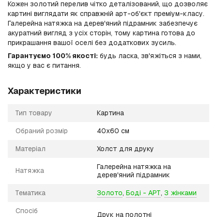
Кожен золотий перелив чітко деталізований, що дозволяє
картині виглядати як справжній арт-об'єкт преміум-класу.
Галерейна натяжка на дерев'яний підрамник забезпечує
акуратний вигляд з усіх сторін, тому картина готова до
прикрашання вашої оселі без додаткових зусиль.
Гарантуємо 100% якості:
будь ласка, зв'яжіться з нами,
якщо у вас є питання.
Характеристики
Тип товару
Картина
Обраний розмір
40х60 см
Матеріал
Холст для друку
Галерейна натяжка на
Натяжка
дерев'яний підрамник
Тематика
Золото
,
Боді - АРТ
,
З жінками
Спосіб
Друк на полотні