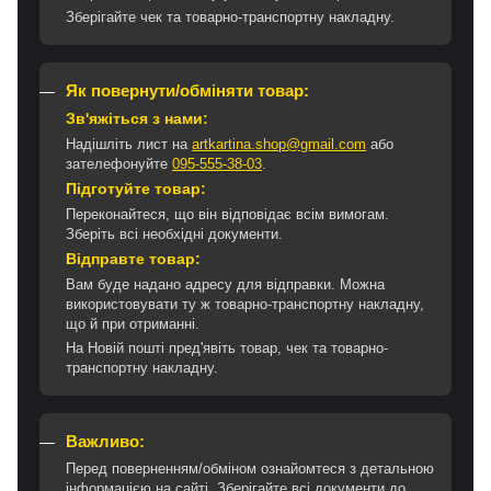
Зберігайте чек та товарно-транспортну накладну.
Як повернути/обміняти товар:
Зв'яжіться з нами:
Надішліть лист на
artkartina.shop@gmail.com
або
зателефонуйте
095-555-38-03
.
Підготуйте товар:
Переконайтеся, що він відповідає всім вимогам.
Зберіть всі необхідні документи.
Відправте товар:
Вам буде надано адресу для відправки. Можна
використовувати ту ж товарно-транспортну накладну,
що й при отриманні.
На Новій пошті пред'явіть товар, чек та товарно-
транспортну накладну.
Важливо:
Перед поверненням/обміном ознайомтеся з детальною
інформацією на сайті. Зберігайте всі документи до