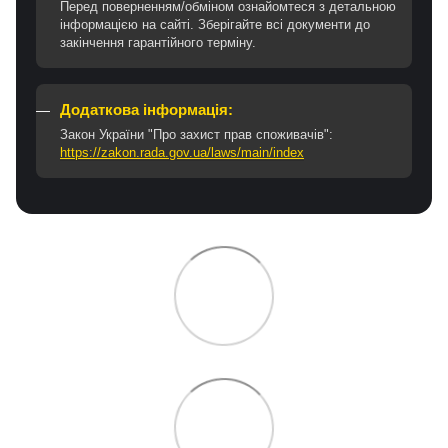
Перед поверненням/обміном ознайомтеся з детальною
інформацією на сайті. Зберігайте всі документи до
закінчення гарантійного терміну.
Додаткова інформація:
Закон України "Про захист прав споживачів":
https://zakon.rada.gov.ua/laws/main/index