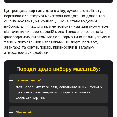
Ця трендова
картина для офісу
, сучасного кабінету
керівника або творчої майстерні бездоганно доповнює
сміливі архітектурні концепції. Вона стане чудовим
вибором для тих, хто прагне повісити над диваном у зоні
відпочинку чи переговорній кімнаті виразне полотно із
філософським змістом. Модель гармонійно поєднується з
такими популярними напрямками, як лофт, поп-арт,
авангард та контемпорарі, привносячи в загальну
атмосферу дух свободи.
Поради щодо вибору масштабу:
Компактність:
Для невеликих кабінетів, локальних ніш чи вузьких
простінків рекомендуємо обирати компактні
формати картин.
Масштаб: