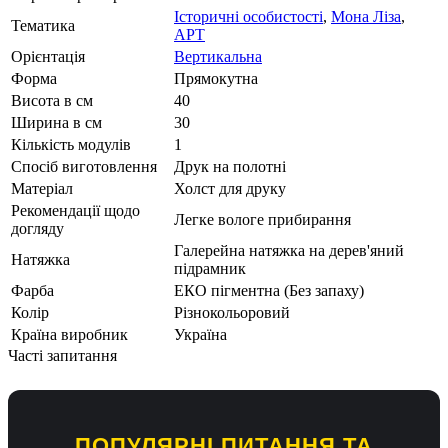
Історичні особистості
,
Мона Ліза
,
Тематика
АРТ
Орієнтація
Вертикальна
Форма
Прямокутна
Висота в см
40
Ширина в см
30
Кількість модулів
1
Спосіб виготовлення
Друк на полотні
Матеріал
Холст для друку
Рекомендації щодо
Легке вологе прибирання
догляду
Галерейна натяжка на дерев'яний
Натяжка
підрамник
Фарба
ЕКО пігментна (Без запаху)
Колір
Різнокольоровий
Країна виробник
Україна
Часті запитання
ПОПУЛЯРНІ ПИТАННЯ ТА