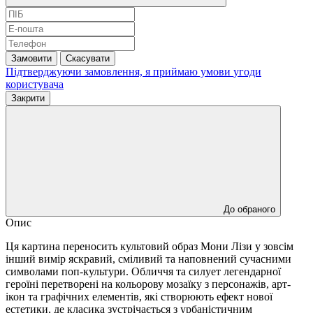
Замовити
Скасувати
Підтверджуючи замовлення, я приймаю умови
угоди
користувача
Закрити
До обраного
Опис
Ця картина переносить культовий образ Мони Лізи у зовсім
інший вимір яскравий, сміливий та наповнений сучасними
символами поп-культури. Обличчя та силует легендарної
героїні перетворені на кольорову мозаїку з персонажів, арт-
ікон та графічних елементів, які створюють ефект нової
естетики, де класика зустрічається з урбаністичним