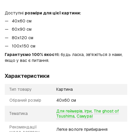
Доступні
розміри для цієї картини:
40x60 см
60x90 см
80x120 см
100х150 см
Гарантуємо 100% якості:
будь ласка, зв'яжіться з нами,
якщо у вас є питання.
Характеристики
Тип товару
Картина
Обраний розмір
40х60 см
Для геймерів
,
Ігри
,
The ghost of
Тематика
Tsushima
,
Самураї
Рекомендації
Легке вологе прибирання
щодо догляду