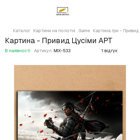
Каталог
Картини на полотні
Game
Картина гри - Привид
Картина - Привид Цусіми АРТ
В наявності
Артикул:
MIX-533
1 відгук