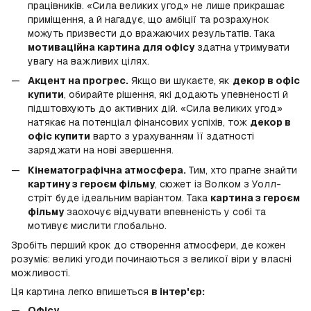
працівників. «Сила великих угод» не лише прикрашає
приміщення, а й нагадує, що амбіції та розрахунок
можуть призвести до вражаючих результатів. Така
мотиваційна картина для офісу
здатна утримувати
увагу на важливих цілях.
Акцент на прогрес.
Якщо ви шукаєте, як
декор в офіс
купити
, обирайте рішення, які додають упевненості й
підштовхують до активних дій. «Сила великих угод»
натякає на потенціал фінансових успіхів, тож
декор в
офіс купити
варто з урахуванням її здатності
заряджати на нові звершення.
Кінематографічна атмосфера.
Тим, хто прагне знайти
картину з героєм фільму
, сюжет із Волком з Уолл-
стріт буде ідеальним варіантом. Така
картина з героєм
фільму
заохочує відчувати впевненість у собі та
мотивує мислити глобально.
Зробіть перший крок до створення атмосфери, де кожен
розуміє: великі угоди починаються з великої віри у власні
можливості.
Ця картина легко впишеться
в інтер'єр:
Офісу