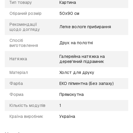
Тип товару
Картина
Обраний розмір
50х90 см
Рекомендації
Легке вологе прибирання
щодо догляду
Спосіб
Друк на полотні
виготовлення
Галерейна натяжка на
Натяжка
дерев'яний підрамник
Матеріал
Холст для друку
Фарба
ЕКО пігментна (Без запаху)
Форма
Прямокутна
Кількість модулів
1
Країна виробник
Україна