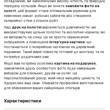
обладнанню, ми забезпечуємо високу чіткість та природну
передачу кольорів. Якщо ви хочете
замовити фото на
холсті
, цей формат стане оптимальним рішенням для
невеликих кімнат, робочих кабінетів або створення
галерейної стіни з кількох робіт.
Наш
друк на полотні
вирізняється довговічністю: ми
використовуємо щільне полотно та екологічні чорнила, які
не вигорають на сонці. Це не просто перенесення
зображення, а повноцінна
інтер'єрна картина
, що
постачається з галерейною натяжкою на дерев'яний
підрамник. Такий виріб повністю готовий до монтажу та не
потребує додаткових рам.
Якщо вам потрібна особлива
картина на подарунок
,
замовлення друку особистого фото буде найкращим
вибором для близьких, друзів чи колег. Це
персоналізований декор, який несе емоційну цінність та
підкреслює ваш смак. Обирайте професійне виготовлення
для збереження ваших найцінніших спогадів.
Характеристики